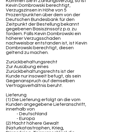
Kommen Sie in Zahlungsverzug, so ist
Kevin Dombrowski berechtigt,
Verzugszinsen in Höhe von 5
Prozentpunkten über dem von der
Deutschen Bundesbank für den
Zeitpunkt der Bestellung bekannt
gegebenen Basiszinssatz p.a. zu
fordern. Falls Kevin Dombrowski ein
höherer Verzugsschaden
nachweisbar entstanden ist, ist Kevin
Dombrowski berechtigt, diesen
geltend zu machen.
Zurückbehaltungsrecht
Zur Ausübung eines
Zurückbehaltungsrechts ist der
Kunde nur insoweit befugt, als sein
Gegenanspruch auf demselben
Vertragsverhältnis beruht.
Lieferung
(1) Die Lieferung erfolgt an die vom
Kunden angegebene Lieferanschrift,
innerhalb von
- Deutschland
- Europa
(2) Macht höhere Gewalt
(Naturkatastrophen, Krieg,