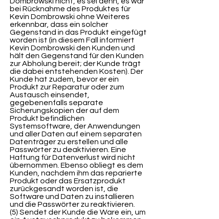
Dombrowski nicht, es sei denn, es war
bei Rücknahme des Produktes für
Kevin Dombrowski ohne Weiteres
erkennbar, dass ein solcher
Gegenstand in das Produkt eingefügt
worden ist (in diesem Fall informiert
Kevin Dombrowski den Kunden und
hält den Gegenstand für den Kunden
zur Abholung bereit; der Kunde trägt
die dabei entstehenden Kosten). Der
Kunde hat zudem, bevor er ein
Produkt zur Reparatur oder zum
Austausch einsendet,
gegebenenfalls separate
Sicherungskopien der auf dem
Produkt befindlichen
Systemsoftware, der Anwendungen
und aller Daten auf einem separaten
Datenträger zu erstellen und alle
Passwörter zu deaktivieren. Eine
Haftung für Datenverlust wird nicht
übernommen. Ebenso obliegt es dem
Kunden, nachdem ihm das reparierte
Produkt oder das Ersatzprodukt
zurückgesandt worden ist, die
Software und Daten zu installieren
und die Passwörter zu reaktivieren.
(5) Sendet der Kunde die Ware ein, um