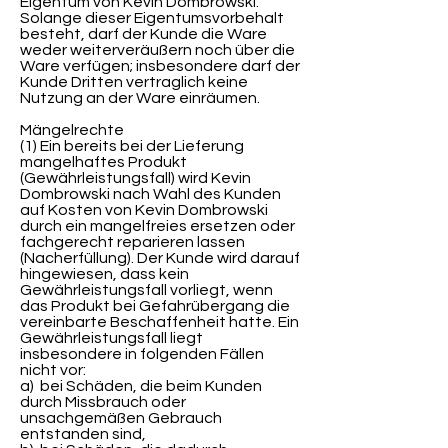
Eigentum von Kevin Dombrowski.
Solange dieser Eigentumsvorbehalt
besteht, darf der Kunde die Ware
weder weiterveräußern noch über die
Ware verfügen; insbesondere darf der
Kunde Dritten vertraglich keine
Nutzung an der Ware einräumen.
Mängelrechte
(1) Ein bereits bei der Lieferung
mangelhaftes Produkt
(Gewährleistungsfall) wird Kevin
Dombrowski nach Wahl des Kunden
auf Kosten von Kevin Dombrowski
durch ein mangelfreies ersetzen oder
fachgerecht reparieren lassen
(Nacherfüllung). Der Kunde wird darauf
hingewiesen, dass kein
Gewährleistungsfall vorliegt, wenn
das Produkt bei Gefahrübergang die
vereinbarte Beschaffenheit hatte. Ein
Gewährleistungsfall liegt
insbesondere in folgenden Fällen
nicht vor:
a) bei Schäden, die beim Kunden
durch Missbrauch oder
unsachgemäßen Gebrauch
entstanden sind,