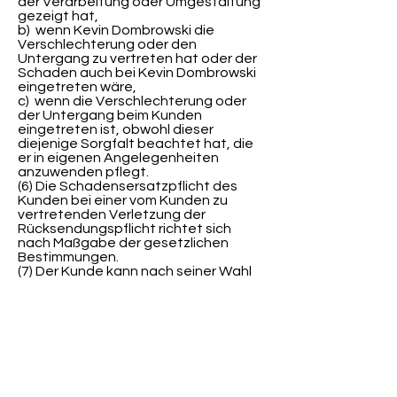
der Verarbeitung oder Umgestaltung
gezeigt hat,
b) wenn Kevin Dombrowski die
Verschlechterung oder den
Untergang zu vertreten hat oder der
Schaden auch bei Kevin Dombrowski
eingetreten wäre,
c) wenn die Verschlechterung oder
der Untergang beim Kunden
eingetreten ist, obwohl dieser
diejenige Sorgfalt beachtet hat, die
er in eigenen Angelegenheiten
anzuwenden pflegt.
(6) Die Schadensersatzpflicht des
Kunden bei einer vom Kunden zu
vertretenden Verletzung der
Rücksendungspflicht richtet sich
nach Maßgabe der gesetzlichen
Bestimmungen.
(7) Der Kunde kann nach seiner Wahl
vom Vertrag zurücktreten oder den
Kaufpreis mindern, wenn die
Reparatur oder Ersatzlieferung
innerhalb einer angemessenen Frist
nicht zu einem vertragsgerechten
Zustand des Produktes geführt hat.
(8) Darüber hinaus können auch
Ansprüche gegen den Hersteller im