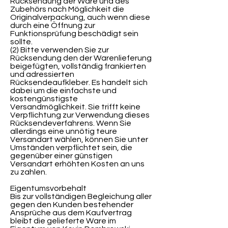
Rücksendung der Ware und des
Zubehörs nach Möglichkeit die
Originalverpackung, auch wenn diese
durch eine Öffnung zur
Funktionsprüfung beschädigt sein
sollte.
(2) Bitte verwenden Sie zur
Rücksendung den der Warenlieferung
beigefügten, vollständig frankierten
und adressierten
Rücksendeaufkleber. Es handelt sich
dabei um die einfachste und
kostengünstigste
Versandmöglichkeit. Sie trifft keine
Verpflichtung zur Verwendung dieses
Rücksendeverfahrens. Wenn Sie
allerdings eine unnötig teure
Versandart wählen, können Sie unter
Umständen verpflichtet sein, die
gegenüber einer günstigen
Versandart erhöhten Kosten an uns
zu zahlen.
Eigentumsvorbehalt
Bis zur vollständigen Begleichung aller
gegen den Kunden bestehender
Ansprüche aus dem Kaufvertrag
bleibt die gelieferte Ware im