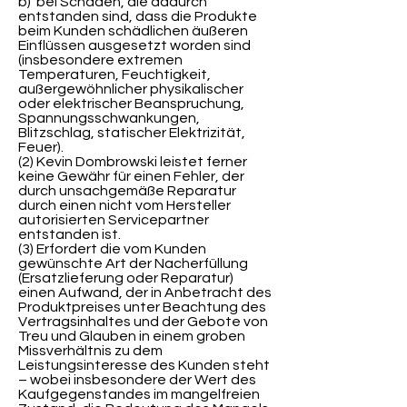
b) bei Schäden, die dadurch
entstanden sind, dass die Produkte
beim Kunden schädlichen äußeren
Einflüssen ausgesetzt worden sind
(insbesondere extremen
Temperaturen, Feuchtigkeit,
außergewöhnlicher physikalischer
oder elektrischer Beanspruchung,
Spannungsschwankungen,
Blitzschlag, statischer Elektrizität,
Feuer).
(2) Kevin Dombrowski leistet ferner
keine Gewähr für einen Fehler, der
durch unsachgemäße Reparatur
durch einen nicht vom Hersteller
autorisierten Servicepartner
entstanden ist.
(3) Erfordert die vom Kunden
gewünschte Art der Nacherfüllung
(Ersatzlieferung oder Reparatur)
einen Aufwand, der in Anbetracht des
Produktpreises unter Beachtung des
Vertragsinhaltes und der Gebote von
Treu und Glauben in einem groben
Missverhältnis zu dem
Leistungsinteresse des Kunden steht
– wobei insbesondere der Wert des
Kaufgegenstandes im mangelfreien