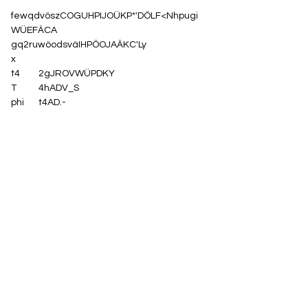
fewqdvöszCOGUHPIJOÜKP*'DÖLF<Nhpugi
WÜEFÄCA
gq2ruwöodsväIHPÖOJAÄKC'Ly
x
t4	2gJROVWÜPDKY
T	4hADV_S
phi	t4AD.-
Diese Veranstaltung teilen
Impressum
Datenschutz
AGB